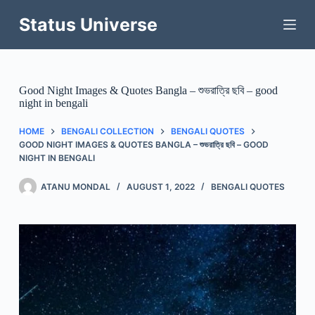
Skip
to
Status Universe
content
Good Night Images & Quotes Bangla – শুভরাত্রি ছবি – good
night in bengali
HOME
BENGALI COLLECTION
BENGALI QUOTES
GOOD NIGHT IMAGES & QUOTES BANGLA – শুভরাত্রি ছবি – GOOD
NIGHT IN BENGALI
ATANU MONDAL
AUGUST 1, 2022
BENGALI QUOTES