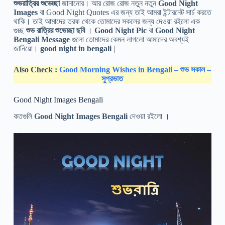
শুভরাত্রির শুভেচ্ছা
জানানোর। আর রোজ রোজ নতুন নতুন
Good Night
Images
বা Good Night Quotes এর জন্য তাই আমরা ইন্টারনেট সার্চ করতে
থাকি। তাই আমাদের তরফ থেকে তোমাদের সকলের জন্য দেওয়া রইলো এক
গুচ্ছ
শুভ রাত্রির শুভেচ্ছা ছবি
।
Good Night Pic
বা
Good Night
Bengali Message
গুলো তোমাদের কেমন লাগলো আমাদের অবশ্যই
জানিয়ো।
good night in bengali
|
Also Check :
Good Morning Wishes in Bengali – শুভ সকাল –
সুপ্রভাত
Good Night Images Bengali
কতগুলি
Good Night Images Bengali
দেওয়া রইলো ।