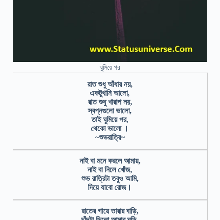
ঘুমিয়ে পর
রাত শুধু আঁধার নয়,
একটুখানি আলো,
রাত শুধু খারাপ নয়,
স্বপ্নগুলো ভালো,
তাই ঘুমিয়ে পর,
থেকো ভালো ।
~শুভরাত্রি~
নাই বা মনে করলে আমায়,
নাই বা নিলে খোঁজ,
শুভ রাত্রিটা তবুও আমি,
দিয়ে যাবাে রােজ।
রাতের গায়ে তারার বাড়ি,
চাঁদটা ছিলাে আমার ঘুড়ি,