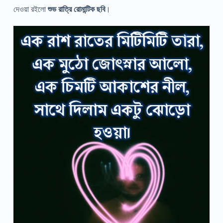
দেওয়া রইলো
শুভ রাত্রি রোমান্টিক ছবি
।