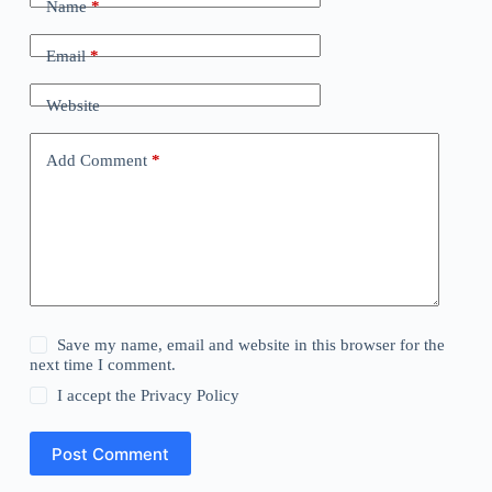
Name
*
e
r
n
Email
*
a
t
Website
i
v
e
Add Comment
*
:
Save my name, email and website in this browser for the
next time I comment.
I accept the
Privacy Policy
Post Comment