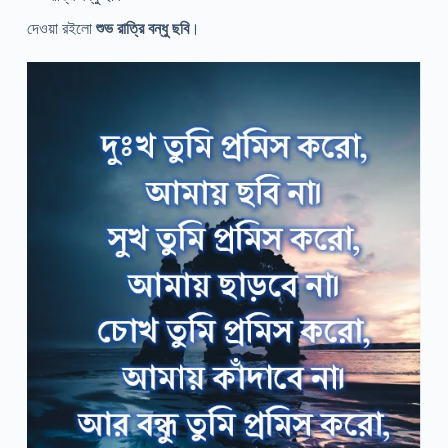
দেওয়া রইলো
শুভ রাত্রি বন্ধু ছবি
।