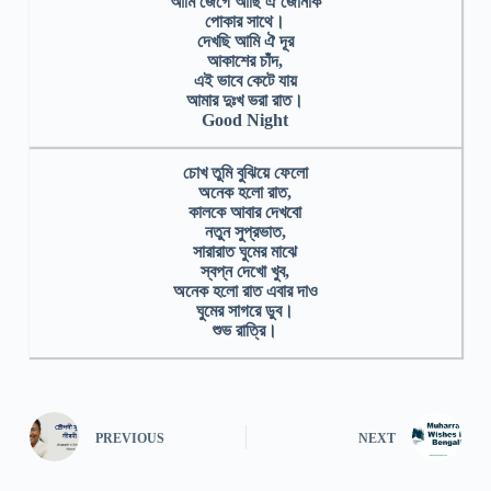
আমি জেগে আছি ঐ জোনাক
পোকার সাথে।
দেখছি আমি ঐ দূর
আকাশের চাঁদ,
এই ভাবে কেটে যায়
আমার দুঃখ ভরা রাত।
Good Night
চোখ তুমি বুঝিয়ে ফেলো
অনেক হলো রাত,
কালকে আবার দেখবো
নতুন সুপ্রভাত,
সারারাত ঘুমের মাঝে
স্বপ্ন দেখো খুব,
অনেক হলো রাত এবার দাও
ঘুমের সাগরে ডুব।
শুভ রাত্রি।
PREVIOUS
NEXT