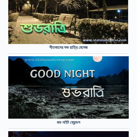
শীতকালের শুভ রাত্রি মেসেজ
গুড নাইট ফ্রেন্ডস