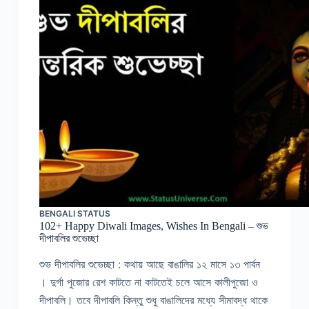
BENGALI STATUS
102+ Happy Diwali Images, Wishes In Bengali – শুভ
দীপাবলির শুভেচ্ছা
শুভ দীপাবলির শুভেচ্ছা : কথায় আছে বাঙালির ১২ মাসে ১৩ পার্বন
। দুর্গা পুজোর রেশ কাটতে না কাটতেই চলে আসে কালীপুজো ও
দীপাবলি। তবে দীপাবলি কিন্তু শুধু বাঙালিদের মধ্যে সীমাবদ্ধ থাকে