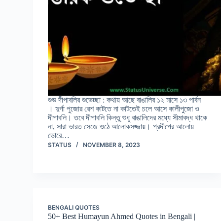
শুভ দীপাবলির শুভেচ্ছা : কথায় আছে বাঙালির ১২ মাসে ১৩ পার্বন
। দুর্গা পুজোর রেশ কাটতে না কাটতেই চলে আসে কালীপুজো ও
দীপাবলি। তবে দীপাবলি কিন্তু শুধু বাঙালিদের মধ্যে সীমাবদ্ধ থাকে
না, সারা ভারত সেজে ওঠে আলোকসজ্জায়। প্রদীপের আলোয়
ভোরে…
STATUS
NOVEMBER 8, 2023
BENGALI QUOTES
50+ Best Humayun Ahmed Quotes in Bengali |