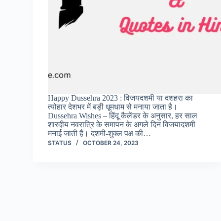
Happy Dussehra 2023 : विजयदशमी या दशहरा का
त्योहार देशभर में बड़ी धूमधाम से मनाया जाता है।
Dussehra Wishes – हिंदू कैलेंडर के अनुसार, हर साल
शारदीय नवरात्रि के समापन के अगले दिन विजयादशमी
मनाई जाती है। दशमी-शुक्ल पक्ष की…
STATUS
OCTOBER 24, 2023