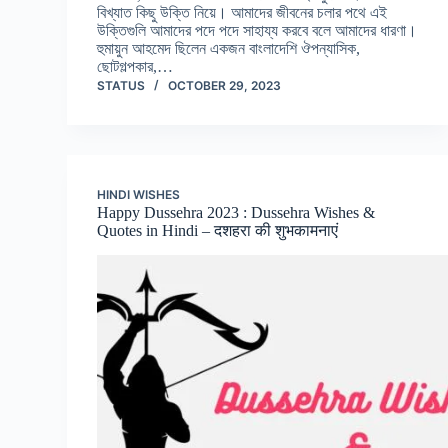
বিখ্যাত কিছু উক্তি নিয়ে। আমাদের জীবনের চলার পথে এই
উক্তিগুলি আমাদের পদে পদে সাহায্য করবে বলে আমাদের ধারণা।
হুমায়ুন আহমেদ ছিলেন একজন বাংলাদেশি ঔপন্যাসিক,
ছোটগল্পকার,…
STATUS
OCTOBER 29, 2023
HINDI WISHES
Happy Dussehra 2023 : Dussehra Wishes &
Quotes in Hindi – दशहरा की शुभकामनाएं