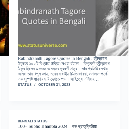
Rabindranath Tagore Quotes in Bengali : রবীন্দ্রনাথ
ঠাকুরের ১০০টি বিখ্যাত উক্তি দেওয়া রইলো। বিশ্বকবি রবীন্দ্রনাথ
ঠাকুর ছিলেন একজন অসম্ভব দূরদর্শী মানুষ। তার প্রতিটি লেখায়
আমরা তার বিপুল জ্ঞান, মনের বাধাহীন চিন্তাভাবনা, সমাজসম্পর্কে
এক সুস্পষ্ট ধারণার ছবি দেখতে পায়। সাহিত্যে এশিয়ার…
STATUS
OCTOBER 31, 2023
BENGALI STATUS
100+ Subho Bhaifota 2024 – শুভ ভ্রাতৃদ্বিতীয়া –