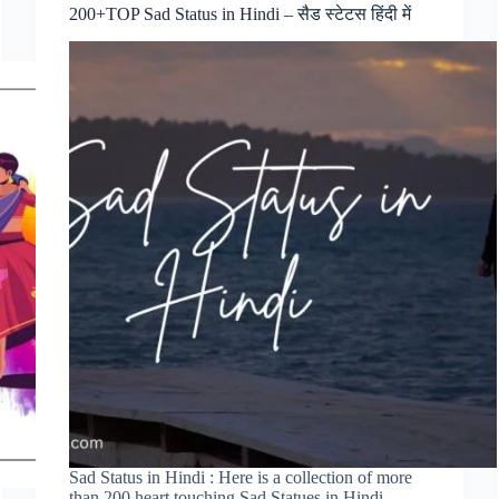
200+TOP Sad Status in Hindi – सैड स्टेटस हिंदी में
Sad Status in Hindi : Here is a collection of more
than 200 heart touching Sad Statues in Hindi.