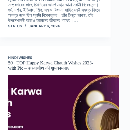
সম্প্রদায়ের কাছে চিরদিনের আদর্শ মহান আত্মা স্বামী বিবেকানন্দ।
ধর্ম, দর্শন, ইতিহাস, শিল্প, সমাজ বিজ্ঞান, সাহিত্যএই সমস্ত বিষয়ে
অনন্ত জ্ঞান ছিল স্বামী বিবেকানন্দর। তাঁর চিন্তা ভাবনা, তাঁর
উপদেশাবলী আজও আমাদের জীবনের পাথেয়।…
STATUS
JANUARY 6, 2024
HINDI WISHES
50+ TOP Happy Karwa Chauth Wishes 2023-
with Pic – करवाचौथ की शुभकामनाएं