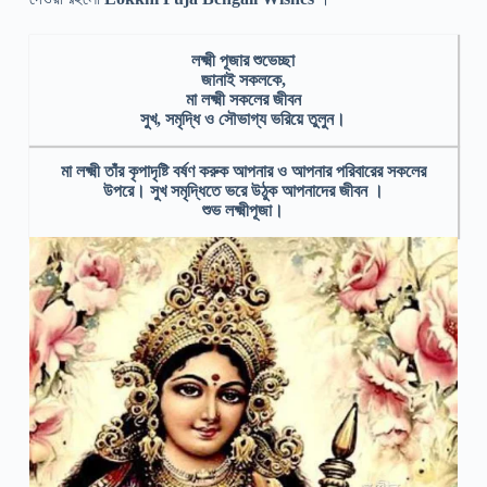
লক্ষ্মী পূজার শুভেচ্ছা
জানাই সকলকে,
মা লক্ষ্মী সকলের জীবন
সুখ, সমৃদ্ধি ও সৌভাগ্য ভরিয়ে তুলুন।
মা লক্ষ্মী তাঁর কৃপাদৃষ্টি বর্ষণ করুক আপনার ও আপনার পরিবারের সকলের
উপরে। সুখ সমৃদ্ধিতে ভরে উঠুক আপনাদের জীবন ।
শুভ লক্ষ্মীপূজা।