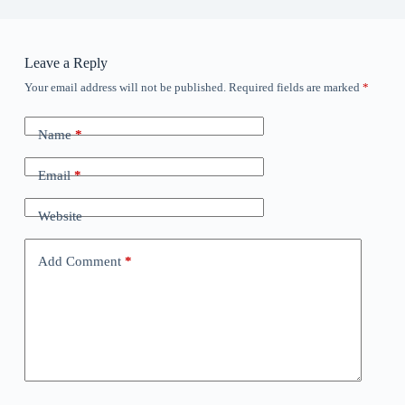
Leave a Reply
Your email address will not be published.
Required fields are marked
*
A
l
t
Name
*
e
r
n
Email
*
a
t
Website
i
v
e
Add Comment
*
: