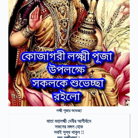
লক্ষ্মী পূজার শুভেচ্ছা
মাতা মহালক্ষ্মী দেবীর আশীর্বাদে
সকলের মঙ্গল হোক
সবাই সুস্থ থাকুন !!
শুভ লক্ষ্মীপূজা।