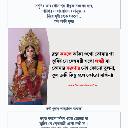
সমৃদ্ধি আর সৌভাগ্য থাকুক সকলের ঘরে,
পরিবার ও ভালোবাসার মানুষদের
নিয়ে সুখী হোক সকলে ..
শুভ লক্ষী পূজা
লক্ষ্মী পূজার আন্তরিক শুভেচ্ছা
রক্ত কমলে আঁকা ওগো তোমার পা
তুমিই যে স্নেহময়ী ওগো লক্ষ্মী মা।