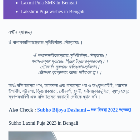
Laxmi Puja SMS In Bengali
Lakshmi Puja wishes in Bengali
লক্ষ্মীর ধ্যানমন্ত্র
ওঁ পাশাক্ষমালিকাম্ভোজ-সৃণিভির্ষাম্য-সৌম্যয়োঃ।
ওঁ পাশাক্ষমালিকাম্ভোজ-সৃণিভির্ষাম্য-সৌম্যয়োঃ।
পদ্মাসনাস্থাং ধ্যায়েচ্চ শ্রিয়ং ত্রৈলোক্যমাতরম্।।
গৌরবর্ণাং সুরুপাঞ্চ সর্বলঙ্কার-ভূষিতাম্।
রৌক্মপদ্ম-ব্যগ্রকরাং বরদাং দক্ষিণেন তু।।
অর্থঃ দক্ষিণহস্তে পাশ, অক্ষমালা এবং বামহস্তে পদ্ম ও অঙ্কুশধারিণী, পদ্মাসনে
উপবিষ্টা, শ্রীরূপা, ত্রিলোকমাতা, গৌরবর্ণা, সুন্দরী, সর্বালঙ্কারভূষিতা, ব্যগ্রহস্তে
স্বর্ণপদ্মধারিণী এবং দক্ষিণহস্তে বরদাত্রী দেবীকে ধ্যান করি।
Also Check :
Subho Bijoya Dashami – শুভ বিজয়া 2022 শুভেচ্ছা
Subho Laxmi Puja 2023 in Bengali