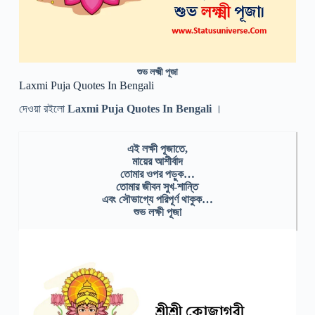
শুভ লক্ষ্মী পূজা
Laxmi Puja Quotes In Bengali
দেওয়া রইলো
Laxmi Puja Quotes In Bengali
।
এই লক্ষী পূজাতে,
মায়ের আশীর্বাদ
তোমার ওপর পড়ুক…
তোমার জীবন সুখ-শান্তি
এবং সৌভাগ্যে পরিপূর্ণ থাকুক…
শুভ লক্ষী পূজা