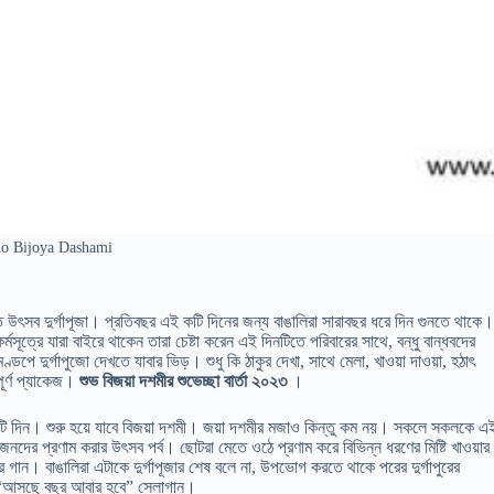
o Bijoya Dashami
ত উৎসব দুর্গাপূজা। প্রতিবছর এই কটি দিনের জন্য বাঙালিরা সারাবছর ধরে দিন গুনতে থাকে
সূত্রে যারা বাইরে থাকেন তারা চেষ্টা করেন এই দিনটিতে পরিবারের সাথে, বন্ধু বান্ধবদের
পে দুর্গাপুজো দেখতে যাবার ভিড়। শুধু কি ঠাকুর দেখা, সাথে মেলা, খাওয়া দাওয়া, হঠাৎ
ূর্ণ প্যাকেজ।
শুভ বিজয়া দশমীর শুভেচ্ছা বার্তা ২০২৩
।
কয়টি দিন। শুরু হয়ে যাবে বিজয়া দশমী। জয়া দশমীর মজাও কিন্তু কম নয়। সকলে সকলকে এ
ুজনদের প্রণাম করার উৎসব পর্ব। ছোটরা মেতে ওঠে প্রণাম করে বিভিন্ন ধরণের মিষ্টি খাওয়ার
 গান। বাঙালিরা এটাকে দুর্গাপূজার শেষ বলে না, উপভোগ করতে থাকে পরের দুর্গাপুরের
ো”, “আসছে বছর আবার হবে” স্লোগান।