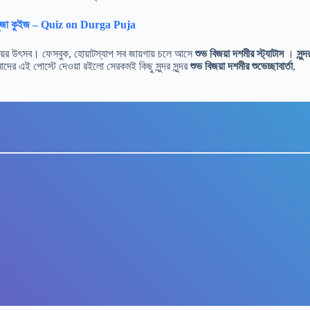
া পূজা কুইজ – Quiz on Durga Puja
নিময়ের উৎসব। ফেসবুক, হোয়াটস্যাপ সব জায়গায় চলে আসে
শুভ বিজয়া দশমীর স্ট্যাটাস
।
সুন্দ
দের এই পোস্টে দেওয়া রইলো সেরকমই কিছু সুন্দর সুন্দর
শুভ বিজয়া দশমীর শুভেচ্ছাবার্তা
,