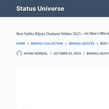
Skip
to
Status Universe
content
Best Subho Bijoya Dashami Wishes 2023 – শুভ বিজয়া দশমীর শুভেচ
HOME
BENGALI COLLECTION
BENGALI QUOTES
BEST S
ATANU MONDAL
OCTOBER 23, 2023
BENGALI QUOT