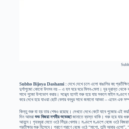
Subh
Subho Bijoya Dashami
: দেখে দেখে চলে এলো বাঙালির বহু প্রতীক্ষি
দুর্গাপুজো কোনো উৎসব নয় – এ হল ঘরে ঘরে মিলন-মেলা। দূর দূরান্ত থেকে কর্ম
সাথে পুজো উপভোগ করার। সন্ধ্যে হলেই শুরু হয়ে যায় সকলে মাইল মণ্ডপে মণ্ড
করে দেখে হয়ে যাওয়া ছোট বেলার বন্ধুর সাথে জমানো আড্ডা – এযেন এক সম্প
কিন্তু শুরু যা হয় তার শেষও রয়েছে। দেখতে দেখে কেটে যাবে পুজোর এই 
দিন আমরা
শুভ বিজয়া দশমীর শুভেচ্ছা
জানাতে ব্যস্ত থাকি। শুরু হয়ে যায় গুর
আনন্দে। গৃহবধূরা মেতে ওঠে সিঁদুর খেলায়। মণ্ডপে মণ্ডপে বেজে ওঠে বিজয়ার
প্রতীক্ষার শুরু হিসেবে। প্রাণে প্রাণে বেজে ওঠে “মাগো, তুমি আবার এস